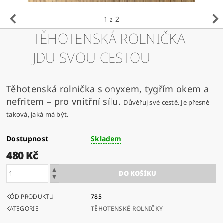
1
z 2
TĚHOTENSKÁ ROLNIČKA
JDU SVOU CESTOU
Těhotenská rolnička s onyxem, tygřím okem a
nefritem – pro vnitřní sílu.
Důvěřuj své cestě. Je přesně
taková, jaká má být.
Dostupnost
Skladem
480 Kč
KÓD PRODUKTU
785
KATEGORIE
TĚHOTENSKÉ ROLNIČKY