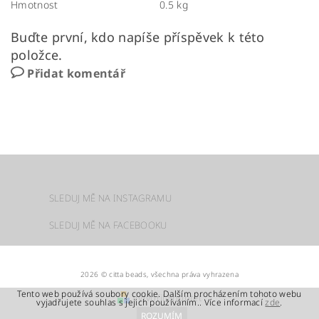
Hmotnost
0.5 kg
Buďte první, kdo napíše příspěvek k této
položce.
Přidat komentář
SLEDUJ MĚ NA INSTAGRAMU
SLEDUJ MĚ NA FACEBOOKU
2026 © citta beads, všechna práva vyhrazena
Tento web používá soubory cookie. Dalším procházením tohoto webu
Vytvořil Shoptet
vyjadřujete souhlas s jejich používáním.. Více informací
zde
.
ROZUMÍM