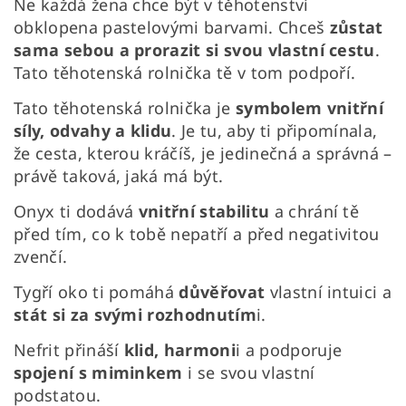
Ne každá žena chce být v těhotenství
obklopena pastelovými barvami. Chceš
zůstat
sama sebou a prorazit si svou vlastní cestu
.
Tato těhotenská rolnička tě v tom podpoří.
Tato těhotenská rolnička je
symbolem vnitřní
síly, odvahy a klidu
. Je tu, aby ti připomínala,
že cesta, kterou kráčíš, je jedinečná a správná –
právě taková, jaká má být.
Onyx ti dodává
vnitřní stabilitu
a chrání tě
před tím, co k tobě nepatří a před negativitou
zvenčí.
Tygří oko ti pomáhá
důvěřovat
vlastní intuici a
stát si za svými rozhodnutím
i.
Nefrit přináší
klid, harmoni
i a podporuje
spojení s miminkem
i se svou vlastní
podstatou.