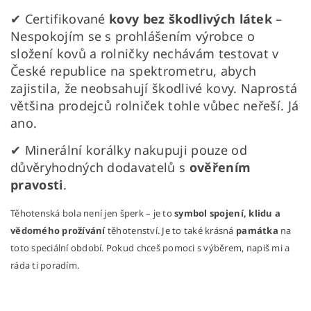
✔ Certifikované
kovy bez škodlivých látek
–
Nespokojím se s prohlášením výrobce o
složení kovů a rolničky nechávám testovat v
České republice na spektrometru, abych
zajistila, že neobsahují škodlivé kovy. Naprostá
většina prodejců rolniček tohle vůbec neřeší. Já
ano.
✔ Minerální korálky nakupuji pouze od
důvěryhodných dodavatelů s
ověřením
pravosti
.
Těhotenská bola není jen šperk – je to
symbol spojení, klidu a
vědomého prožívání
těhotenství. Je to také krásná
památka
na
toto speciální období. Pokud chceš pomoci s výběrem, napiš mi a
ráda ti poradím.