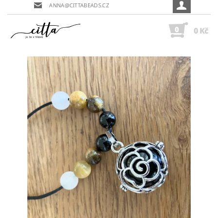
ANNA@CITTABEADS.CZ
0
0 Kč