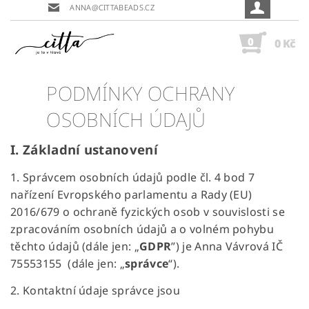
ANNA@CITTABEADS.CZ
0
0 Kč
PODMÍNKY OCHRANY
OSOBNÍCH ÚDAJŮ
I.
Základní ustanovení
1. Správcem osobních údajů podle čl. 4 bod 7
nařízení Evropského parlamentu a Rady (EU)
2016/679 o ochraně fyzických osob v souvislosti se
zpracováním osobních údajů a o volném pohybu
těchto údajů (dále jen: „
GDPR
”) je Anna Vávrová IČ
75553155
(dále jen: „
správce
“).
2. Kontaktní údaje správce jsou