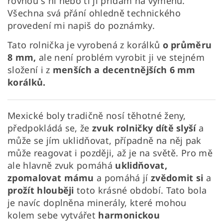
rovnou s ní nebo ti ji přidám na výměnu.
Všechna svá přání ohledně technického
provedení mi napiš do poznámky.
Tato rolnička je vyrobená z korálků
o průměru
8 mm,
ale není problém vyrobit ji ve stejném
složení i z
menších a decentnějších 6 mm
korálků.
Mexické boly tradičně nosí těhotné ženy,
předpokládá se, že
zvuk rolničky dítě slyší
a
může se jím uklidňovat, případně na něj pak
může reagovat i později, až je na světě. Pro mě
ale hlavně zvuk pomáhá
uklidňovat,
zpomalovat mámu
a pomáhá jí
zvědomit si
a
prožít hlouběji
toto krásné období. Tato bola
je navíc doplněna minerály, které mohou
kolem sebe vytvářet
harmonickou