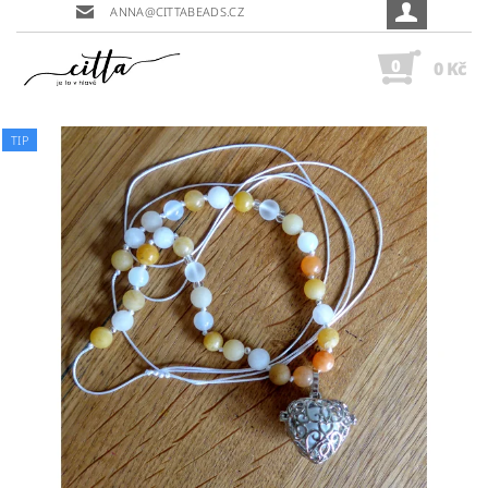
ANNA@CITTABEADS.CZ
0
0 Kč
TIP