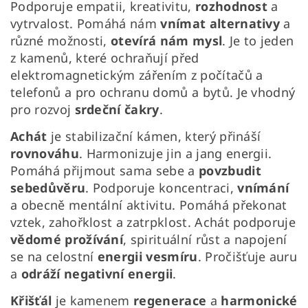
Podporuje empatii, kreativitu,
rozhodnost
a
vytrvalost. Pomáhá nám
vnímat alternativy
a
různé možnosti,
otevírá nám mysl
. Je to jeden
z kamenů, které ochraňují před
elektromagnetickým zářením z počítačů a
telefonů a pro ochranu domů a bytů.
Je vhodný
pro rozvoj
srdeční čakry
.
Achát
je stabilizační kámen, který přináší
rovnováhu
.
Harmonizuje jin a jang energii.
Pomáhá přijmout sama sebe a
povzbudit
sebedůvěru
. Podporuje koncentraci,
vnímání
a obecně mentální aktivitu. Pomáhá překonat
vztek, zahořklost a zatrpklost. Achát podporuje
vědomé prožívání
, spirituální růst a napojení
se na celostní
energii vesmíru
. Pročišťuje auru
a
odráží negativní energii
.
Křišťál
je kamenem
regenerace
a
harmonické