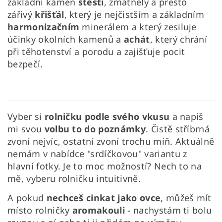
základní kámen
štěstí
, zmatnělý a přesto
zářivý
křišťál
, který je nejčistším a základním
harmonizačním
minerálem a který zesiluje
účinky okolních kamenů a
achát
, který chrání
při těhotenství a porodu a zajišťuje pocit
bezpečí.
Vyber si
rolničku podle svého vkusu
a napiš
mi svou
volbu to do poznámky
.
Čistě stříbrná
zvoní nejvíc, ostatní zvoní trochu míň. Aktuálně
nemám v nabídce "srdíčkovou" variantu z
hlavní fotky. Je to moc možností? Nech to na
mě, vyberu rolničku intuitivně.
A pokud
nechceš cinkat jako ovce
, můžeš mít
místo rolničky
aromakouli
- nachystám ti bolu