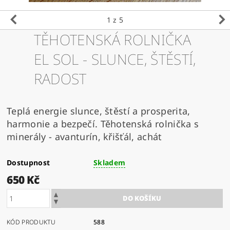
1
z 5
TĚHOTENSKÁ ROLNIČKA
EL SOL - SLUNCE, ŠTĚSTÍ,
RADOST
Teplá energie slunce, štěstí a prosperita,
harmonie a bezpečí. Těhotenská rolnička s
minerály - avanturín, křišťál, achát
Dostupnost
Skladem
650 Kč
KÓD PRODUKTU
588