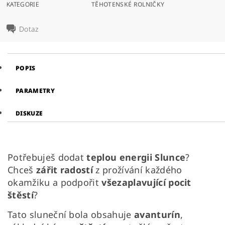
KATEGORIE
TĚHOTENSKÉ ROLNIČKY
Dotaz
POPIS
PARAMETRY
DISKUZE
Potřebuješ dodat
teplou energii Slunce
?
Chceš
zářit radostí
z prožívání každého
okamžiku a podpořit
všezaplavující pocit
štěstí
?
Tato sluneční bola obsahuje
avanturín
,