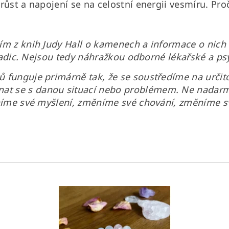
růst a napojení se na celostní energii vesmíru. Proč
ím z knih Judy Hall o kamenech a informace o nich a
 tradic. Nejsou tedy náhražkou odborné lékařské a 
 funguje primárně tak, že se soustředíme na určito
t se s danou situací nebo problémem. Ne nadarmo
ěníme své myšlení, změníme své chování, změníme sv