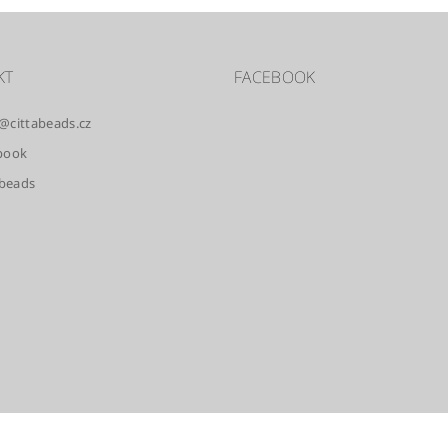
KT
FACEBOOK
@
cittabeads.cz
book
.beads