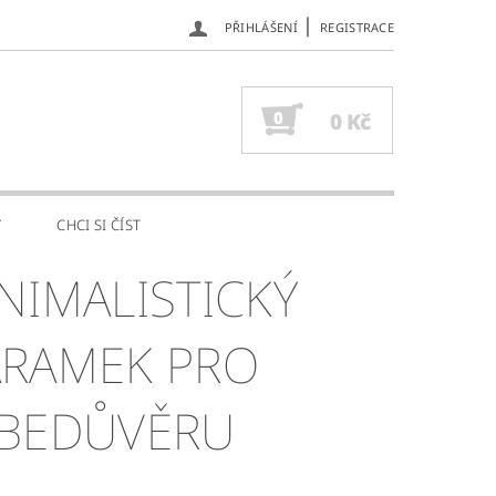
|
PŘIHLÁŠENÍ
REGISTRACE
0
0 Kč
Y
CHCI SI ČÍST
NIMALISTICKÝ
RAMEK PRO
BEDŮVĚRU