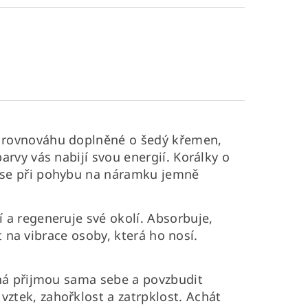
u rovnováhu doplněné o šedý křemen,
rvy vás nabijí svou energií. Korálky o
e se při pohybu na náramku jemně
 a regeneruje své okolí. Absorbuje,
t na vibrace osoby, která ho nosí.
há přijmou sama sebe a povzbudit
ztek, zahořklost a zatrpklost. Achát