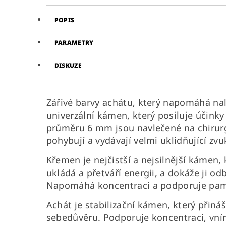
POPIS
PARAMETRY
DISKUZE
Zářivé barvy achátu, který napomáhá na
univerzální kámen, který posiluje účinky
průměru 6 mm jsou navlečené na chirurg
pohybují a vydávají velmi uklidňující z
Křemen je nejčistší a nejsilnější kámen
ukládá a přetváří energii, a dokáže ji od
Napomáhá koncentraci a podporuje pa
Achát je stabilizační kámen, který přiná
sebedůvěru. Podporuje koncentraci, vním