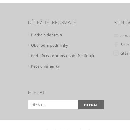
DŮLEŽITÉ INFORMACE
KONTA
Platba a doprava
anna
Face
Obchodní podmínky
citta
Podmínky ochrany osobních údajů
Péče o náramky
HLEDAT