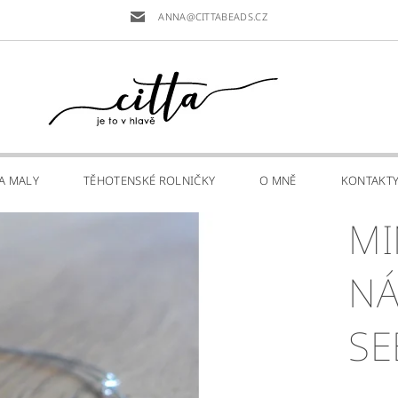
ANNA@CITTABEADS.CZ
PA MALY
TĚHOTENSKÉ ROLNIČKY
O MNĚ
KONTAKT
MI
NÁ
SE