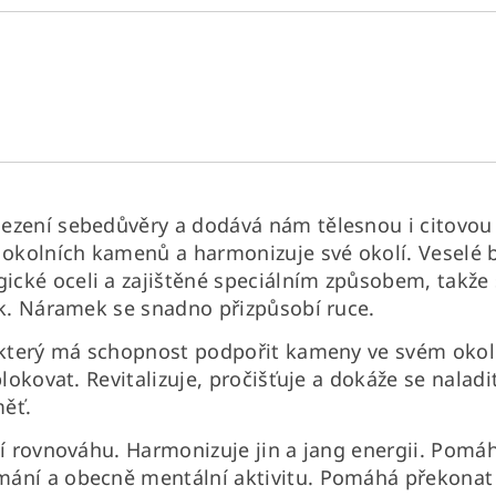
lezení sebedůvěry a dodává nám tělesnou i citovo
 okolních kamenů a harmonizuje své okolí. Veselé ba
ické oceli a zajištěné speciálním způsobem, takž
vuk. Náramek se snadno přizpůsobí ruce.
, který má schopnost podpořit kameny ve svém okolí
blokovat. Revitalizuje, pročišťuje a dokáže se naladi
měť.
ší rovnováhu.
Harmonizuje jin a jang energii. Pomá
ání a obecně mentální aktivitu. Pomáhá překonat v