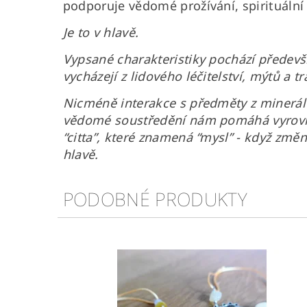
podporuje vědomé prožívání, spirituální 
Je to v hlavě.
Vypsané charakteristiky pochází předevš
vycházejí z lidového léčitelství, mýtů a
Nicméně interakce s předměty z minerálů
vědomé soustředění nám pomáhá vyrovna
“citta”, které znamená “mysl” - když zm
hlavě.
PODOBNÉ PRODUKTY