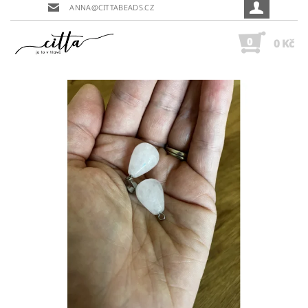
ANNA@CITTABEADS.CZ
0
0 Kč