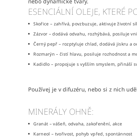
nebo dynamické tvary.
ESENCIÁLNÍ OLEJE, KTERÉ P
Skořice – zahřívá, povzbuzuje, aktivuje životní sí
Zázvor – dodává odvahu, rozhýbává, posiluje vn
Černý pepř – rozptyluje chlad, dodává jiskru a 
Rozmarýn – čistí hlavu, posiluje rozhodnost a mo
Kadidlo – propojuje s vyšším smyslem, přináší sv
Používej je v difuzéru, nebo si z nich u
MINERÁLY OHNĚ:
Granát – vášeň, odvaha, zakořenění, akce
Karneol – tvořivost, pohyb vpřed, spontánnost