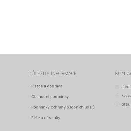
DŮLEŽITÉ INFORMACE
KONTA
Platba a doprava
anna
Face
Obchodní podmínky
citta
Podmínky ochrany osobních údajů
Péče o náramky