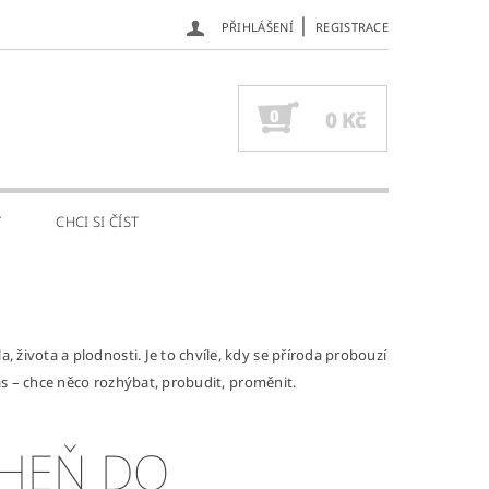
|
PŘIHLÁŠENÍ
REGISTRACE
0
0 Kč
Y
CHCI SI ČÍST
, života a plodnosti. Je to chvíle, kdy se příroda probouzí
 nás – chce něco rozhýbat, probudit, proměnit.
 OHEŇ DO