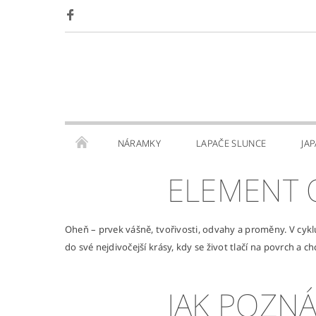
NÁRAMKY
LAPAČE SLUNCE
JA
ELEMENT 
Oheň – prvek vášně, tvořivosti, odvahy a proměny. V cyklu 
do své nejdivočejší krásy, kdy se život tlačí na povrch a c
JAK POZNÁ