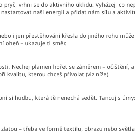
pryč, vrhni se do aktivního úklidu. Vyházej, co ne
nastartovat naši energii a přidat nám sílu a aktivit
ebo i jen přestěhování křesla do jiného rohu může
ní oheň – ukazuje ti směr.
y
sti. Nechej plamen hořet se záměrem – očištění, a
í kvalitu, kterou chceš přivolat (viz níže).
pni si hudbu, která tě nenechá sedět. Tancuj s úmys
.
latou – třeba ve formě textilu, obrazu nebo světla. 