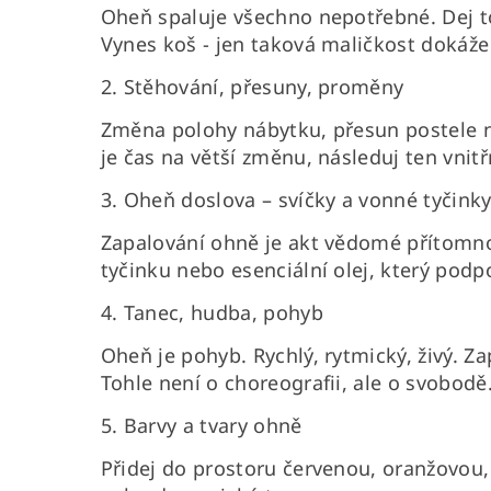
Oheň spaluje všechno nepotřebné. Dej to 
Vynes koš - jen taková maličkost dokáže 
2. Stěhování, přesuny, proměny
Změna polohy nábytku, přesun postele n
je čas na větší změnu, následuj ten vnitř
3. Oheň doslova – svíčky a vonné tyčink
Zapalování ohně je akt vědomé přítomno
tyčinku nebo esenciální olej, který podpoř
4. Tanec, hudba, pohyb
Oheň je pohyb. Rychlý, rytmický, živý. Za
Tohle není o choreografii, ale o svobodě
5. Barvy a tvary ohně
Přidej do prostoru červenou, oranžovou, z