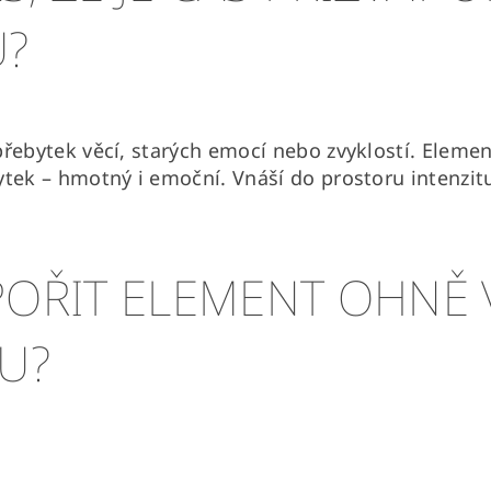
U?
přebytek věcí, starých emocí nebo zvyklostí. Eleme
ytek – hmotný i emoční. Vnáší do prostoru intenzit
POŘIT ELEMENT OHNĚ 
RU?