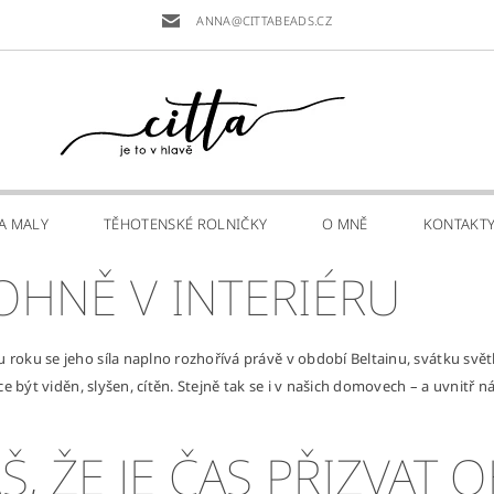
ANNA@CITTABEADS.CZ
PA MALY
TĚHOTENSKÉ ROLNIČKY
O MNĚ
KONTAKT
OHNĚ V INTERIÉRU
roku se jeho síla naplno rozhořívá právě v období Beltainu, svátku světla
hce být viděn, slyšen, cítěn. Stejně tak se i v našich domovech – a uvnitř
Š, ŽE JE ČAS PŘIZVAT