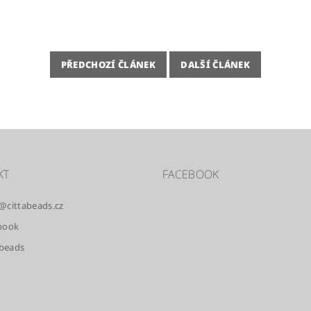
PŘEDCHOZÍ ČLÁNEK
DALŠÍ ČLÁNEK
KT
FACEBOOK
@
cittabeads.cz
book
.beads