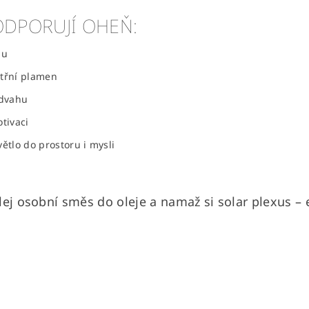
ODPORUJÍ OHEŇ:
lu
itřní plamen
odvahu
tivaci
ětlo do prostoru i mysli
dělej osobní směs do oleje a namaž si solar plexus 