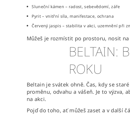
Sluneční kámen – radost, sebevědomí, záře
Pyrit – vnitřní síla, manifestace, ochrana
Červený jaspis – stabilita v akci, uzemnění při 
Můžeš je rozmístit po prostoru, nosit na
BELTAIN: 
ROKU
Beltain je svátek ohně. Čas, kdy se star
proměnu, odvahu a vášeň. Je to výzva, aby
na akci.
Pojď do toho, ať můžeš zaset a v další čá