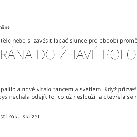
změně
 těle nebo si zavěsit lapač slunce pro období prom
BRÁNA DO ŽHAVÉ POLO
é pálilo a nové vítalo tancem a světlem. Když přizve
s nechala odejít to, co už neslouží, a otevřela se n
sti roku sklízet