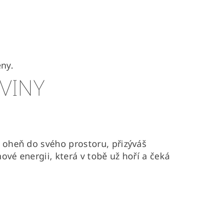
ěny.
VINY
š oheň do svého prostoru, přizýváš
ové energii, která v tobě už hoří a čeká